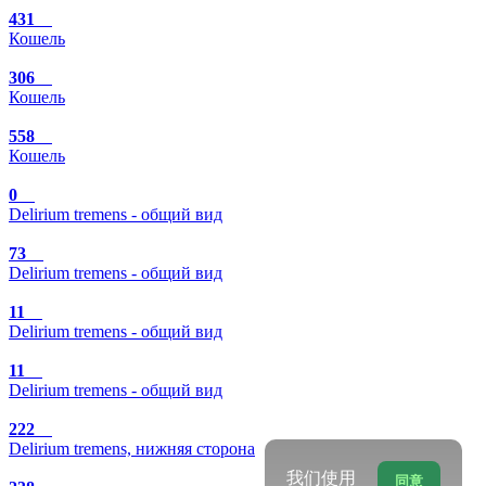
431
Кошель
306
Кошель
558
Кошель
0
Delirium tremens - общий вид
73
Delirium tremens - общий вид
11
Delirium tremens - общий вид
11
Delirium tremens - общий вид
222
Delirium tremens, нижняя сторона
我们使用
同意