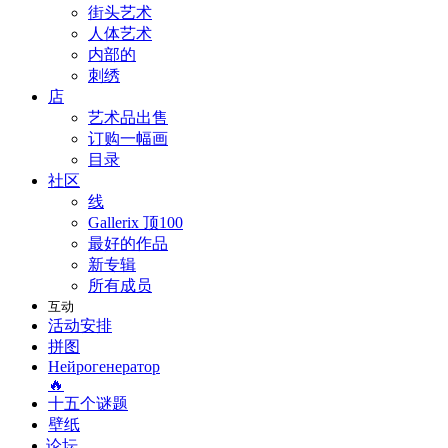
街头艺术
人体艺术
内部的
刺绣
店
艺术品出售
订购一幅画
目录
社区
线
Gallerix 顶100
最好的作品
新专辑
所有成员
互动
活动安排
拼图
Нейрогенератор
🔥
十五个谜题
壁纸
论坛