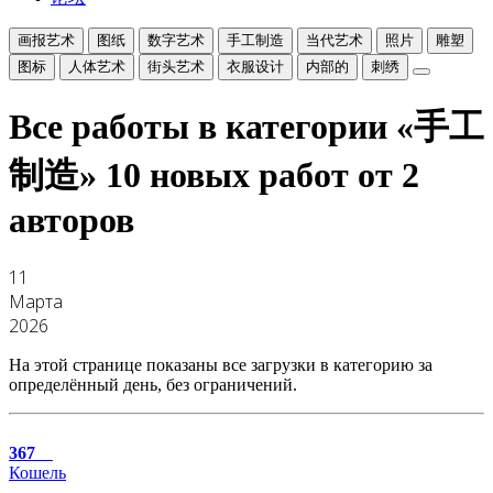
画报艺术
图纸
数字艺术
手工制造
当代艺术
照片
雕塑
图标
人体艺术
街头艺术
衣服设计
内部的
刺绣
Все работы в категории «手工
制造»
10 новых работ от 2
авторов
11
Марта
2026
На этой странице показаны все загрузки в категорию за
определённый день, без ограничений.
367
Кошель